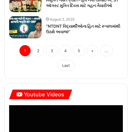
ઑગસ્ટ મુક્તિ દિવસ માટે ગહન તૈયારીઓ
August 2, 2025
“NTDNT વિદ્યાર્થીઓના હિત માટે રૂપાલમાંથી
ઉઠશે અવાજ!”
1
2
3
4
5
»
...
Last
Youtube Videos