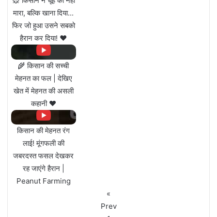
🐭 किसान ने चूहे को नहीं
मारा, बल्कि खाना दिया...
फिर जो हुआ उसने सबको
हैरान कर दिया! ❤️
🌾 किसान की सच्ची
मेहनत का फल | देखिए
खेत में मेहनत की असली
कहानी ❤️
किसान की मेहनत रंग
लाई! मूंगफली की
जबरदस्त फसल देखकर
रह जाएंगे हैरान |
Peanut Farming
«
Prev