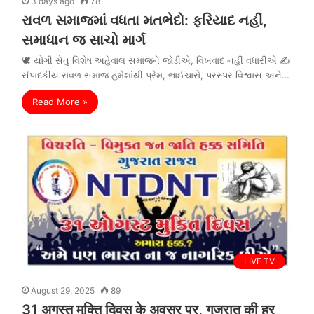
3 days ago
78
રાવળ સમાજમાં વધતા મતભેદો: ફરિયાદ નહીં,
સમાધાન જ સાચો માર્ગ
🕊️ યોગી સેતુ વિશેષ અહેવાલ સમાજને જોડીએ, વિખવાદ નહીં વધારીએ ✍️
સંપાદકીય રાવળ સમાજ હંમેશાંથી પ્રેમ, ભાઈચારો, પરસ્પર વિશ્વાસ અને…
Read More »
LIVE TV
August 29, 2025
89
31 अगस्त मुक्ति दिवस के अवसर पर, गुजरात की हर