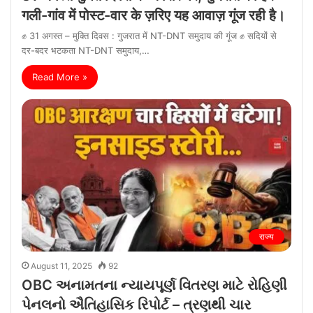
गली-गांव में पोस्ट-वार के ज़रिए यह आवाज़ गूंज रही है।
✊ 31 अगस्त – मुक्ति दिवस : गुजरात में NT-DNT समुदाय की गूंज ✊ सदियों से
दर-बदर भटकता NT-DNT समुदाय,…
Read More »
राज्य
August 11, 2025
92
OBC અનામતના ન્યાયપૂર્ણ વિતરણ માટે રોહિણી
પેનલનો ઐતિહાસિક રિપોર્ટ – ત્રણથી ચાર