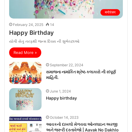
मनोरंजन
February 24, 2025
14
Happy Birthday
યોગી સેતુ તરફથી જ્ન્મ દિવસ ની શુભેચ્છાઓ
Read More »
September 22, 2024
સમાજના નામાંકિત શ્રેષ્ઠ કલાકારો ની સંપૂર્ણ
માહિતી.
June 1, 2024
Happy birthday
October 14, 2023
આવકનો દાખલો મેળવવા ઓનલાઇન અરજી
અને જરૂરી દસ્તાવેજો | Aavak No Dakhlo