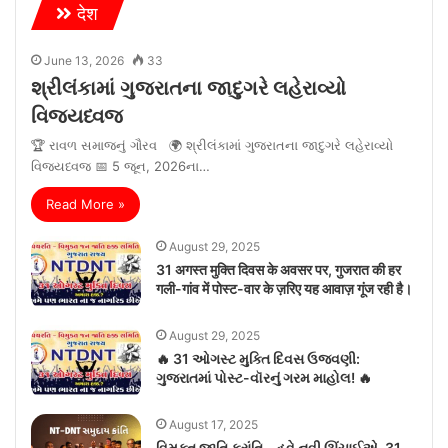
देश
June 13, 2026
33
શ્રીલંકામાં ગુજરાતના જાદુગરે લહેરાવ્યો
વિજયધ્વજ
🏆 રાવળ સમાજનું ગૌરવ 🌍 શ્રીલંકામાં ગુજરાતના જાદુગરે લહેરાવ્યો
વિજયધ્વજ 📅 5 જૂન, 2026ના…
Read More »
August 29, 2025
31 अगस्त मुक्ति दिवस के अवसर पर, गुजरात की हर
गली-गांव में पोस्ट-वार के ज़रिए यह आवाज़ गूंज रही है।
August 29, 2025
🔥 31 ઓગસ્ટ મુક્તિ દિવસ ઉજવણી:
ગુજરાતમાં પોસ્ટ-વૉરનું ગરમ માહોલ! 🔥
August 17, 2025
વિમુક્ત જાતિ ક્રાંતિ – હવે નવી ઊંચાઈએ, 31