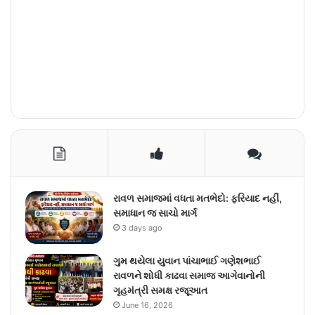
રાવળ સમાજમાં વધતા મતભેદો: ફરિયાદ નહીં,
સમાધાન જ સાચો માર્ગ
3 days ago
ગુમ થયેલા યુવાન પાંચાભાઈ ગણેશભાઈ
રાવળને શોધી કાઢવા સમાજ આગેવાનોની
ગૃહમંત્રી સમક્ષ રજૂઆત
June 16, 2026