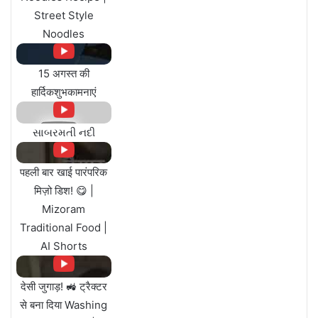
Street Style
Noodles
15 अगस्त की
हार्दिकशुभकामनाएं
સાબરમતી નદી
पहली बार खाई पारंपरिक
मिज़ो डिश! 😋 |
Mizoram
Traditional Food |
AI Shorts
देसी जुगाड़! 🚜 ट्रैक्टर
से बना दिया Washing