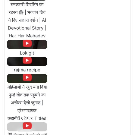
चमत्कारी शिवलिंग का
रहस्य 😱 | भगवान शिव
ने दिए साक्षात दर्शन | AI
Devotional Story |
Har Har Mahadev
Lok git
rajma recipe
महिलाओं ने खुद बना दिया
पुल! खेत तक पहुंचने का
अनोखा देसी जुगाड़ |
प्रेरणादायक
कहानीવૈકલ્પિક Titles