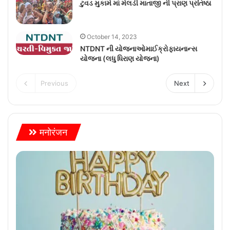
ટુવડ મુકામે માં મેલડી માતાજી ની પ્રાણ પ્રતિષ્ઠા
October 14, 2023
NTDNT ની યોજનાઓમાઈક્રોફાયનાન્સ
યોજના (લધુ ધિરાણ યોજના)
Previous
Next
मनोरंजन