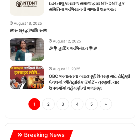
ઇડર તાલુકા રાવળ સમાજ દ્વારા NT-DNT હક
સમિતિના અભિયાનની ગાજતી શરૂઆત
August 18, 2025
🌸✨ શ્રદ્ધાંજલિ ✨🌸
August 12, 2025
🎉💐 હાર્દિક અભિનંદન 💐🎉
August 11, 2025
OBC અનામતના ન્યાયપૂર્ણ વિતરણ માટે રોહિણી
પેનલનો ઐતિહાસિક રિપોર્ટ – ત્રણથી ચાર
ઉપવર્ગોમાં વહેંચણીની ભલામણ
1
2
3
4
5
»
Breaking News