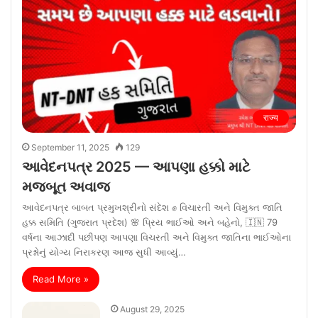
राज्य
September 11, 2025
129
આવેદનપત્ર 2025 — આપણા હક્કો માટે
મજબૂત અવાજ
આવેદનપત્ર બાબત પ્રમુખશ્રીનો સંદેશ ✊ વિચારતી અને વિમુક્ત જાતિ
હક્ક સમિતિ (ગુજરાત પ્રદેશ) 🌸 પ્રિય ભાઈઓ અને બહેનો, 🇮🇳 79
વર્ષના આઝાદી પછીપણ આપણા વિચરતી અને વિમુક્ત જાતિના ભાઈઓના
પ્રશ્નોનું યોગ્ય નિરાકરણ આજ સુધી આવ્યું…
Read More »
August 29, 2025