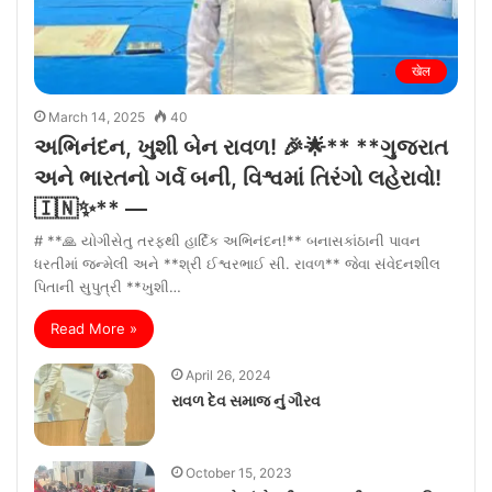
खेल
March 14, 2025
40
અભિનંદન, ખુશી બેન રાવળ! 🎉🌟** **ગુજરાત
અને ભારતનો ગર્વ બની, વિશ્વમાં તિરંગો લહેરાવો!
🇮🇳✨** —
# **🙏 યોગીસેતુ તરફથી હાર્દિક અભિનંદન!** બનાસકાંઠાની પાવન
ધરતીમાં જન્મેલી અને **શ્રી ઈશ્વરભાઈ સી. રાવળ** જેવા સંવેદનશીલ
પિતાની સુપુત્રી **ખુશી…
Read More »
April 26, 2024
રાવળ દેવ સમાજ નું ગૌરવ
October 15, 2023