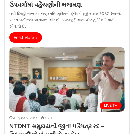
ઉપવર્ગોમાં વહેંચણીની ભલામણ
નવી દિલ્હી ભારતના રાષ્ટ્રપતિ શ્રીમતી દ્રૌપદી મુર્મુ સમક્ષ *OBC (અન્ય
પછાત વર્ગો)*ના અનામત અંગેનો મહત્વપૂર્ણ અને ઐતિહાસિક રિપોર્ટ
સોંપાયો છે.…
Read More »
LIVE TV
August 5, 2025
379
NTDNT સમુદાયની જીત! પરિપત્ર રદ –