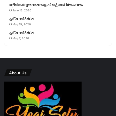
શ્રીલંકામાં ગુજરાતના જાદુગરે લહેરાવ્યો વિજયધ્વજ
June 13, 2026
હાર્દિક અભિનંદન
May 19, 2026
હાર્દિક અભિનંદન
May 7, 2026
About Us