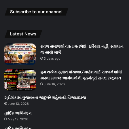
Subscribe to our channel
Latest News
રાવળ સમાજમાં વધતા મતભેદો: ફરિયાદ નહીં, સમાધાન
જ સાચો માર્ગ
3 days ago
ગુમ થયેલા યુવાન પાંચાભાઈ ગણેશભાઈ રાવળને શોધી
કાઢવા સમાજ આગેવાનોની ગૃહમંત્રી સમક્ષ રજૂઆત
June 16, 2026
શ્રીલંકામાં ગુજરાતના જાદુગરે લહેરાવ્યો વિજયધ્વજ
June 13, 2026
હાર્દિક અભિનંદન
May 19, 2026
હાર્દિક અભિનંદન