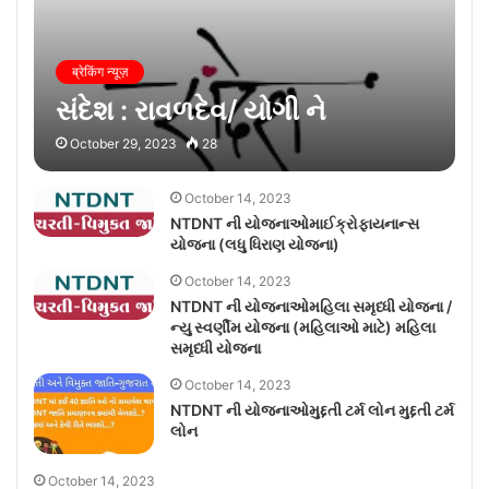
ब्रेकिंग न्यूज़
સંદેશ : રાવળદેવ/ યોગી ને
October 29, 2023
28
October 14, 2023
NTDNT ની યોજનાઓમાઈક્રોફાયનાન્સ
યોજના (લધુ ધિરાણ યોજના)
October 14, 2023
NTDNT ની યોજનાઓમહિલા સમૃધ્ધી યોજના /
ન્યુ સ્વર્ણીમ યોજના (મહિલાઓ માટે) મહિલા
સમૃધ્ધી યોજના
October 14, 2023
NTDNT ની યોજનાઓમુદ્દતી ટર્મ લોન મુદ્દતી ટર્મ
લોન
October 14, 2023