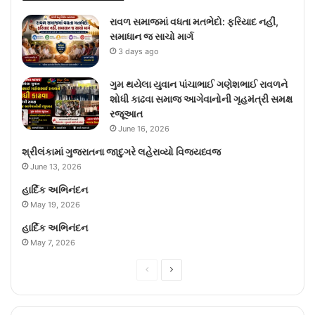
રાવળ સમાજમાં વધતા મતભેદો: ફરિયાદ નહીં,
સમાધાન જ સાચો માર્ગ
3 days ago
ગુમ થયેલા યુવાન પાંચાભાઈ ગણેશભાઈ રાવળને
શોધી કાઢવા સમાજ આગેવાનોની ગૃહમંત્રી સમક્ષ
રજૂઆત
June 16, 2026
શ્રીલંકામાં ગુજરાતના જાદુગરે લહેરાવ્યો વિજયધ્વજ
June 13, 2026
હાર્દિક અભિનંદન
May 19, 2026
હાર્દિક અભિનંદન
May 7, 2026
Previous
Next
page
page