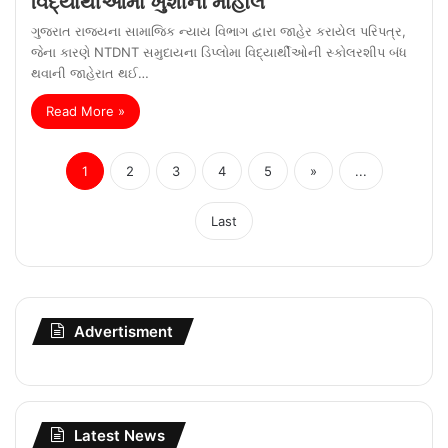
વિદ્યાર્થીઓમાં ખુશીનો માહોલ
ગુજરાત રાજ્યના સામાજિક ન્યાય વિભાગ દ્વારા જાહેર કરાયેલ પરિપત્ર,
જેના કારણે NTDNT સમુદાયના ડિપ્લોમા વિદ્યાર્થીઓની સ્કોલરશીપ બંધ
થવાની જાહેરાત થઈ…
Read More »
1
2
3
4
5
»
...
Last
Advertisment
Latest News