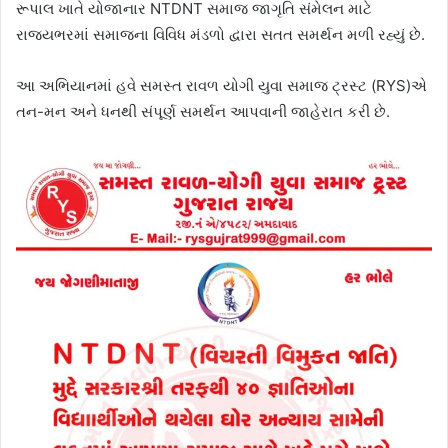
રૂપાલ ખાતે યોજાનાર NTDNT સમાજ જાગૃતિ સંમેલન માટે
રાજ્યભરમાં સમાજના વિવિધ મંડળો દ્વારા સતત સમર્થન મળી રહ્યું છે.
આ અભિયાનમાં હવે સમસ્ત રાવળ યોગી યુવા સમાજ ટ્રસ્ટ (RYS)એ
તન-મન અને ધનથી સંપૂર્ણ સમર્થન આપવાની જાહેરાત કરી છે.