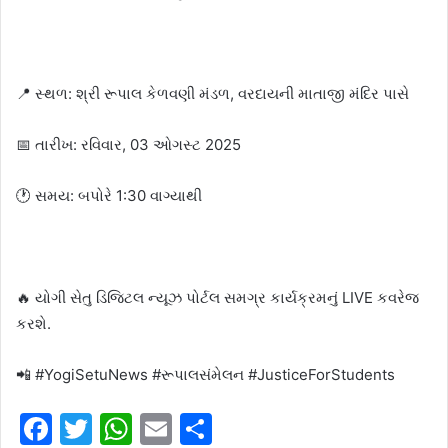
📍 સ્થળ: શ્રી રૂપાલ કેળવણી મંડળ, વરદાયની માતાજી મંદિર પાસે
📅 તારીખ: રવિવાર, 03 ઓગસ્ટ 2025
🕐 સમય: બપોરે 1:30 વાગ્યાથી
🔥 યોગી સેતુ ડિજિટલ ન્યૂઝ પોર્ટલ સમગ્ર કાર્યક્રમનું LIVE કવરેજ
કરશે.
📲 #YogiSetuNews #રૂપાલસંમેલન #JusticeForStudents
F
T
W
E
S