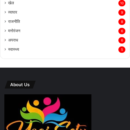
खेल
10
व्यापार
9
राजनीति
8
मनोरंजन
6
अपराध
6
स्वास्थ्य
5
About Us