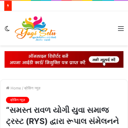
Switch
M
skin
Home
/
ब्रेकिंग न्यूज़
ब्रेकिंग न्यूज़
“સમસ્ત રાવળ યોગી યુવા સમાજ
ટ્રસ્ટ (RYS) દ્વારા રૂપાલ સંમેલનને