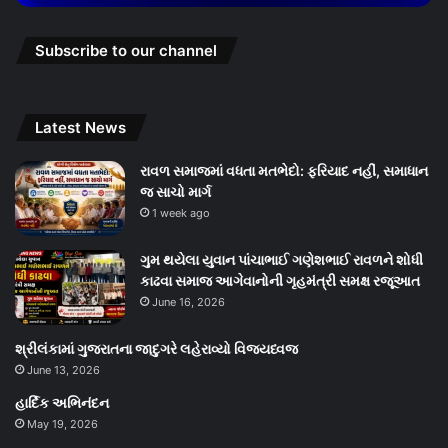
Subscribe to our channel
Latest News
રાવળ સમાજમાં વધતા મતભેદો: ફરિયાદ નહીં, સમાધાન
જ સાચો માર્ગ
1 week ago
ગુમ થયેલા યુવાન પાંચાભાઈ ગણેશભાઈ રાવળને શોધી
કાઢવા સમાજ આગેવાનોની ગૃહમંત્રી સમક્ષ રજૂઆત
June 16, 2026
શ્રીલંકામાં ગુજરાતના જાદુગરે લહેરાવ્યો વિજયધ્વજ
June 13, 2026
હાર્દિક અભિનંદન
May 19, 2026