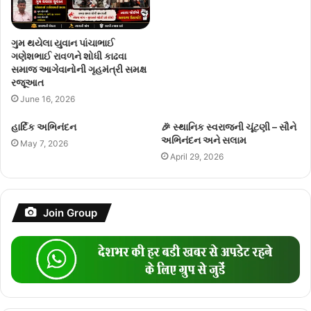
ગુમ થયેલા યુવાન પાંચાભાઈ
ગણેશભાઈ રાવળને શોધી કાઢવા
સમાજ આગેવાનોની ગૃહમંત્રી સમક્ષ
રજૂઆત
June 16, 2026
હાર્દિક અભિનંદન
🎉 સ્થાનિક સ્વરાજની ચૂંટણી – સૌને
અભિનંદન અને સલામ
May 7, 2026
April 29, 2026
Join Group