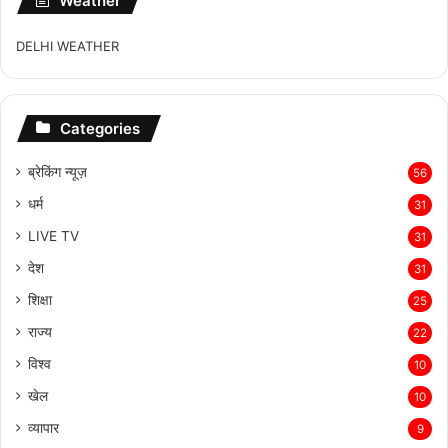
Weather
DELHI WEATHER
Categories
ब्रेकिंग न्यूज़
56
धर्म
31
LIVE TV
31
देश
31
शिक्षा
25
राज्य
22
विश्व
10
खेल
10
व्यापार
9