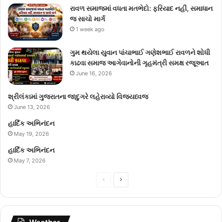
રાવળ સમાજમાં વધતા મતભેદો: ફરિયાદ નહીં, સમાધાન
જ સાચો માર્ગ
1 week ago
ગુમ થયેલા યુવાન પાંચાભાઈ ગણેશભાઈ રાવળને શોધી
કાઢવા સમાજ આગેવાનોની ગૃહમંત્રી સમક્ષ રજૂઆત
June 16, 2026
શ્રીલંકામાં ગુજરાતના જાદુગરે લહેરાવ્યો વિજયધ્વજ
June 13, 2026
હાર્દિક અભિનંદન
May 19, 2026
હાર્દિક અભિનંદન
May 7, 2026
Previous
Next
page
page