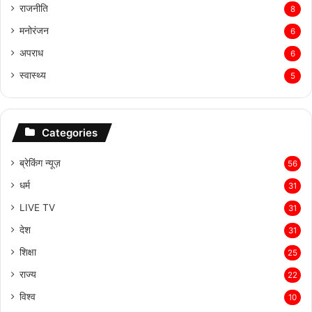
राजनीति
8
मनोरंजन
6
अपराध
6
स्वास्थ्य
5
Categories
ब्रेकिंग न्यूज़
56
धर्म
31
LIVE TV
31
देश
31
शिक्षा
25
राज्य
22
विश्व
10