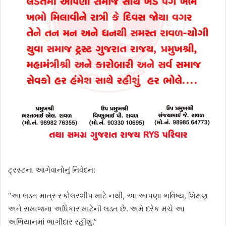
ટ્રસ્ટના આગેવાનોનું નિવેદન:
“આ લડત માત્ર સ્કોલરશીપ માટે નથી, આ આપણા ભવિષ્ય, શિક્ષણ
અને સમાજના અધિકાર માટેની લડત છે. અમે દરેક મંચે આ
અભિયાનમાં ભાગીદાર રહીશું.”