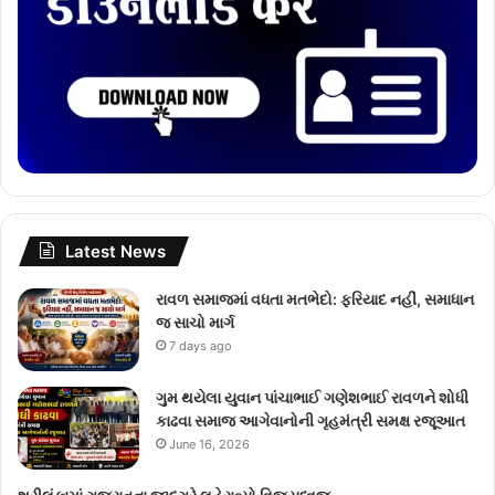
Latest News
રાવળ સમાજમાં વધતા મતભેદો: ફરિયાદ નહીં, સમાધાન
જ સાચો માર્ગ
7 days ago
ગુમ થયેલા યુવાન પાંચાભાઈ ગણેશભાઈ રાવળને શોધી
કાઢવા સમાજ આગેવાનોની ગૃહમંત્રી સમક્ષ રજૂઆત
June 16, 2026