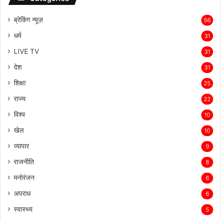
ब्रेकिंग न्यूज़
56
धर्म
31
LIVE TV
31
देश
31
शिक्षा
25
राज्य
22
विश्व
10
खेल
10
व्यापार
9
राजनीति
8
मनोरंजन
6
अपराध
6
स्वास्थ्य
5