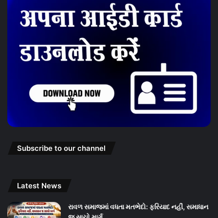
Subscribe to our channel
Latest News
રાવળ સમાજમાં વધતા મતભેદો: ફરિયાદ નહીં, સમાધાન
જ સાચો માર્ગ