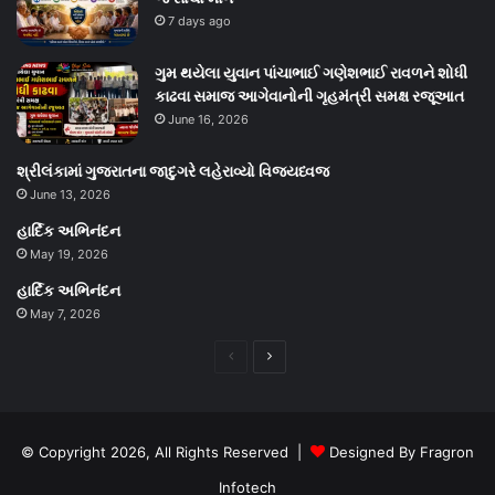
7 days ago
ગુમ થયેલા યુવાન પાંચાભાઈ ગણેશભાઈ રાવળને શોધી
કાઢવા સમાજ આગેવાનોની ગૃહમંત્રી સમક્ષ રજૂઆત
June 16, 2026
શ્રીલંકામાં ગુજરાતના જાદુગરે લહેરાવ્યો વિજયધ્વજ
June 13, 2026
હાર્દિક અભિનંદન
May 19, 2026
હાર્દિક અભિનંદન
May 7, 2026
Previous
Next
page
page
© Copyright 2026, All Rights Reserved |
Designed By Fragron
Infotech