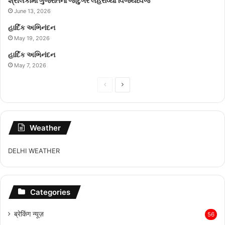
શ્રીલંકામાં ગુજરાતના જાદુગરે લહેરાવ્યો વિજયધ્વજ
June 13, 2026
હાર્દિક અભિનંદન
May 19, 2026
હાર્દિક અભિનંદન
May 7, 2026
Previous
Next
page
page
Weather
DELHI WEATHER
Categories
ब्रेकिंग न्यूज़
56