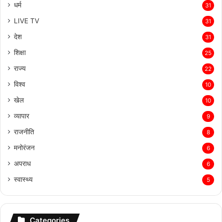
धर्म
31
LIVE TV
31
देश
31
शिक्षा
25
राज्य
22
विश्व
10
खेल
10
व्यापार
9
राजनीति
8
मनोरंजन
6
अपराध
6
स्वास्थ्य
5
Categories