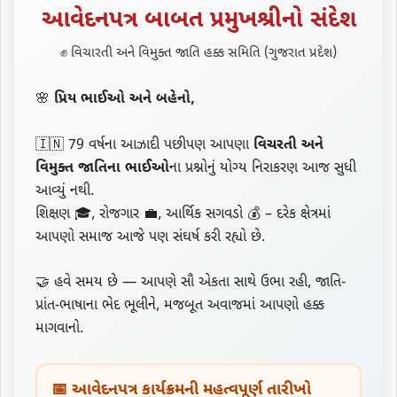
આવેદનપત્ર બાબત પ્રમુખશ્રીનો સંદેશ
✊ વિચારતી અને વિમુક્ત જાતિ હક્ક સમિતિ (ગુજરાત પ્રદેશ)
🌸
પ્રિય ભાઈઓ અને બહેનો,
🇮🇳 79 વર્ષના આઝાદી પછીપણ આપણા
વિચરતી અને
વિમુક્ત જાતિના ભાઈઓ
ના પ્રશ્નોનું યોગ્ય નિરાકરણ આજ સુધી
આવ્યું નથી.
શિક્ષણ 🎓, રોજગાર 💼, આર્થિક સગવડો 💰 – દરેક ક્ષેત્રમાં
આપણો સમાજ આજે પણ સંઘર્ષ કરી રહ્યો છે.
🤝 હવે સમય છે — આપણે સૌ એકતા સાથે ઉભા રહી, જાતિ-
પ્રાંત-ભાષાના ભેદ ભૂલીને, મજબૂત અવાજમાં આપણો હક્ક
માગવાનો.
📅 આવેદનપત્ર કાર્યક્રમની મહત્વપૂર્ણ તારીખો