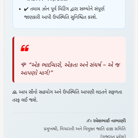
✔️ તમામ ઝોન પૂર્વ મિટિંગ દ્વારા સભ્યોને સંપૂર્ણ
જાણકારી આપી ઉપસ્થિતિ સુનિશ્ચિત કરશે.
🌹 “એક ભાઈચારો, એકતા અને સંઘર્ષ – એ જ
આપણો માર્ગ!”
🙏 આપ સૌનો સહયોગ અને ઉપસ્થિતિ આપણી લડતને સફળતા
તરફ લઈ જશે.
✍️
રમેશભાઈ નાભાણી
પ્રમુખશ્રી, વિચારતી અને વિમુક્ત જાતિ હક્ક સમિતિ
(ગુજરાત પ્રદેશ)