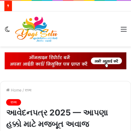
Switch
M
skin
Home
/
राज्य
राज्य
આવેદનપત્ર 2025 — આપણા
હક્કો માટે મજબૂત અવાજ