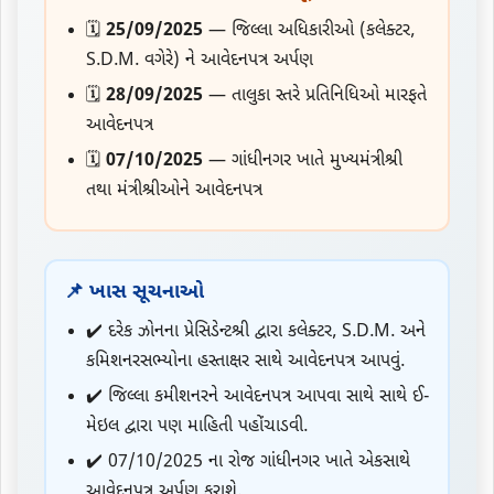
🗓️
25/09/2025
— જિલ્લા અધિકારીઓ (કલેક્ટર,
S.D.M. વગેરે) ને આવેદનપત્ર અર્પણ
🗓️
28/09/2025
— તાલુકા સ્તરે પ્રતિનિધિઓ મારફતે
આવેદનપત્ર
🗓️
07/10/2025
— ગાંધીનગર ખાતે મુખ્યમંત્રીશ્રી
તથા મંત્રીશ્રીઓને આવેદનપત્ર
📌 ખાસ સૂચનાઓ
✔️ દરેક ઝોનના પ્રેસિડેન્ટશ્રી દ્વારા કલેક્ટર, S.D.M. અને
કમિશનરસભ્યોના હસ્તાક્ષર સાથે આવેદનપત્ર આપવું.
✔️ જિલ્લા કમીશનરને આવેદનપત્ર આપવા સાથે સાથે ઈ-
મેઇલ દ્વારા પણ માહિતી પહોંચાડવી.
✔️ 07/10/2025 ના રોજ ગાંધીનગર ખાતે એકસાથે
આવેદનપત્ર અર્પણ કરાશે.