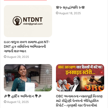
🌸✨ શ્રદ્ધાંજલિ ✨🌸
August 18, 2025
ઇડર તાલુકા રાવળ સમાજ દ્વારા NT-
DNT હક સમિતિના અભિયાનની
ગાજતી શરૂઆત
August 29, 2025
🎉💐 હાર્દિક અભિનંદન 💐🎉
OBC અનામતના ન્યાયપૂર્ણ વિતરણ
માટે રોહિણી પેનલનો ઐતિહાસિક
August 12, 2025
રિપોર્ટ – ત્રણથી ચાર ઉપવર્ગોમાં